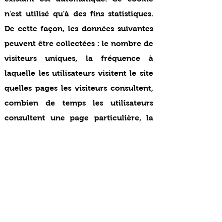
n'est utilisé qu'à des fins statistiques.
De cette façon, les données suivantes
peuvent être collectées : le nombre de
visiteurs uniques, la fréquence à
laquelle les utilisateurs visitent le site
quelles pages les visiteurs consultent,
combien de temps les utilisateurs
consultent une page particulière, la
page à partir de laquelle les visiteurs
quittent le site
Cookies Google :
Google analytics : permet de mesurer
l'audience du site.
Google tag manager : facilite
l’implémentation des tags sur les