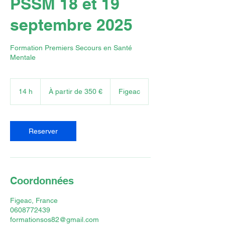
PSSM 18 et 19
septembre 2025
Formation Premiers Secours en Santé
Mentale
À
partir
14 h
1
À partir de 350 €
Figeac
de
350
4
euros
h
Reserver
Coordonnées
Figeac, France
0608772439
formationsos82@gmail.com